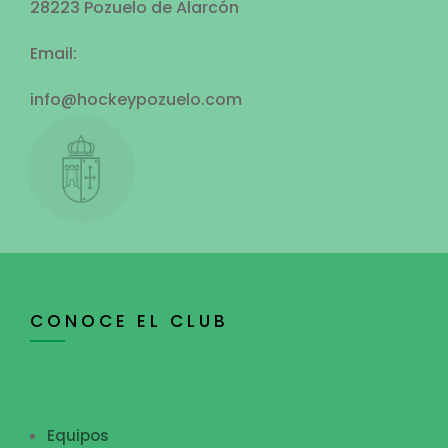
28223 Pozuelo de Alarcón
Email:
info@hockeypozuelo.com
CONOCE EL CLUB
Equipos