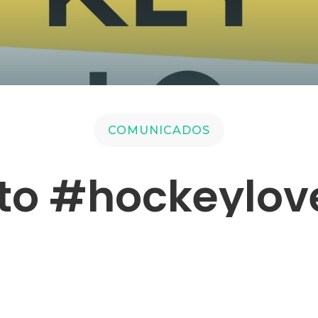
COMUNICADOS
to #hockeylov
POR
HOCKEYPOZUELO.COM
|
MAY 31, 2020