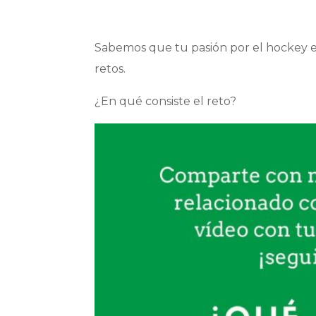
Sabemos que tu pasión por el hockey e
retos.
¿En qué consiste el reto?